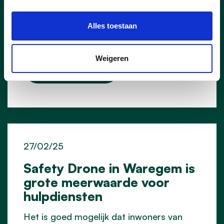
een feestcheque van de stad rekenen op
een financieel duwtje in de rug. We gaan
dit jaar ook opnieuw op zoek naar de
Alles toestaan
Buur(t) van het Jaar.
Weigeren
lees meer
27/02/25
Safety Drone in Waregem is
grote meerwaarde voor
hulpdiensten
Het is goed mogelijk dat inwoners van