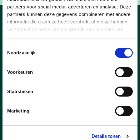
partners voor social media, adverteren en analyse. Deze
partners kunnen deze gegevens combineren met andere
Nieuws
informatie die u aan ze heeft verstrekt of die ze hebben
verzameld op basis van uw gebruik van hun services.
Toestemmingsselectie
Noodzakelijk
03/03/25
Voorkeuren
Buren vieren samen met de
feestcheque
Statistieken
De Europese Dag van de Buren – dit jaar
op vrijdag 23 mei – brengt opnieuw
Marketing
duizenden buren samen. Ook in Waregem
wordt dat in tientallen buurten gevierd,
gewoon op straat of met een lekkere
barbecue. Feestende buurten kunnen met
Details tonen