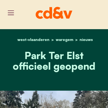
west-vlaanderen
home
waregem
park ter elst officieel g
nieuws
Park Ter Elst
officieel geopend