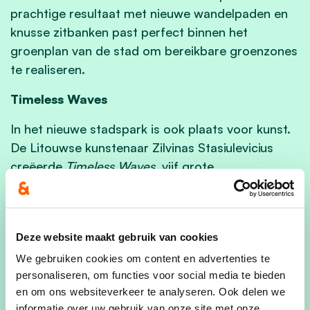
prachtige resultaat met nieuwe wandelpaden en
knusse zitbanken past perfect binnen het
groenplan van de stad om bereikbare groenzones
te realiseren.
Timeless Waves
In het nieuwe stadspark is ook plaats voor kunst.
De Litouwse kunstenaar Zilvinas Stasiulevicius
creëerde
Timeless Waves
, vijf grote
schommelconstructies uit roestvrij metaal. Het
symboliseert op een speelse manier de relatie
tussen mens, landschap, verleden en heden. De
Deze website maakt gebruik van cookies
doeken zijn gemaakt van weerbestendig textiel,
die onder andere verwijzen naar het
We gebruiken cookies om content en advertenties te
personaliseren, om functies voor social media te bieden
textielverleden van de streek.
en om ons websiteverkeer te analyseren. Ook delen we
informatie over uw gebruik van onze site met onze