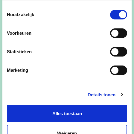
Toestemmingsselectie
Noodzakelijk
Voorkeuren
02/06/25
Statistieken
CD&V Pajottegem in de
pers: MEI 2025
Marketing
lees meer
Details tonen
Alles toestaan
Weigeren