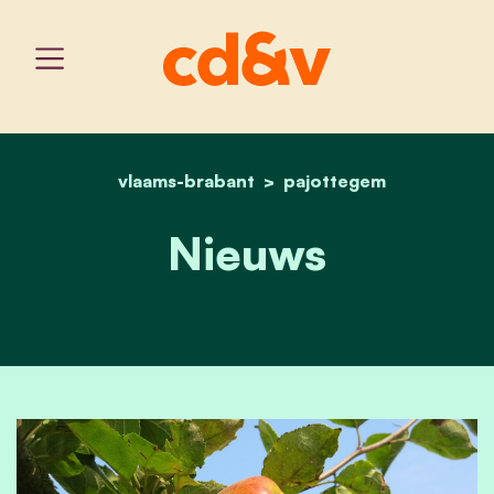
vlaams-brabant
home
nieuws
pajottegem
Nieuws