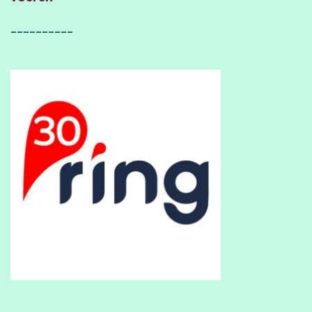
__________