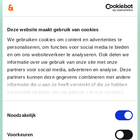
Samuel Billens volledig rond PAJOTTEGEM
Roemeense plattelandsdelegatie bezoekt
PAJOTTENLAND+ – Inspiratie en
Deze website maakt gebruik van cookies
samenwerking rond LEADER-projecten
We gebruiken cookies om content en advertenties te
personaliseren, om functies voor social media te bieden
Jaarmarkt GOOIK – Traditie, handel en feest
en om ons websiteverkeer te analyseren. Ook delen we
sinds 1949
informatie over uw gebruik van onze site met onze
partners voor social media, adverteren en analyse. Deze
PAJOTTEGEM steunt werkzoekenden –
partners kunnen deze gegevens combineren met andere
Jobbeurs als opstap naar nieuwe kansen
informatie die u aan ze heeft verstrekt of die ze hebben
verzameld op basis van uw gebruik van hun services.
Sportieve samenhorigheid tijdens 47ste
HERNSE interscholenloop
Toestemmingsselectie
GALMAARDEN – Vooruitgang restauratie
Noodzakelijk
kerkgebouw – Voorbereidende werken aan de
torenspits gestart
Voorkeuren