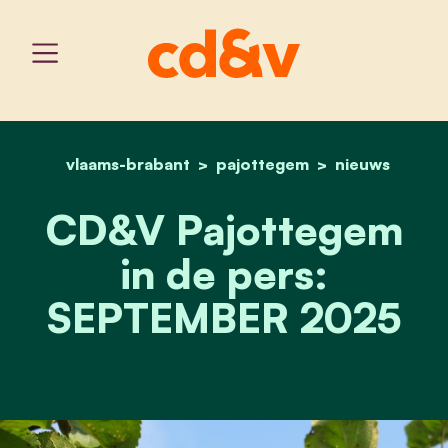
vlaams-brabant
pajottegem
home
cd&v pajottegem in de p
nieuws
CD&V Pajottegem
in de pers:
SEPTEMBER 2025