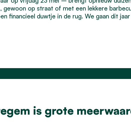
jaar op vrijdag 23 mei – brengt opnieuw duiz
erd, gewoon op straat of met een lekkere barbe
n financieel duwtje in de rug. We gaan dit jaa
regem is grote meerwaar