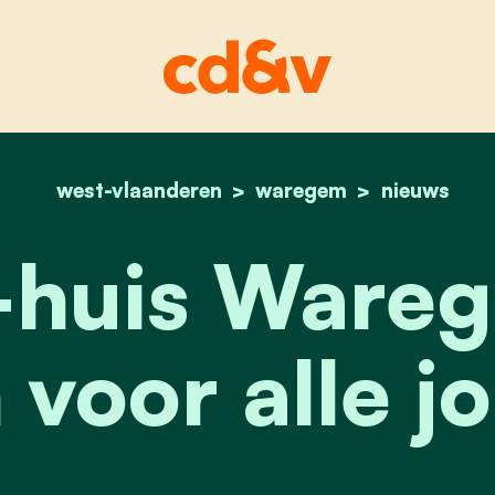
west-vlaanderen
home
waregem
overkop-huis waregem
nieuws
huis Ware
 voor alle j