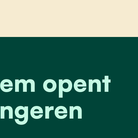
 opent deuren voor alle jongeren
gem opent
ongeren