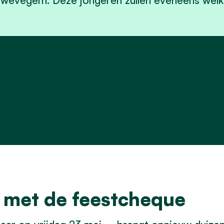
wevegem. Deze jongeren zullen eveneens wel
 met de feestcheque