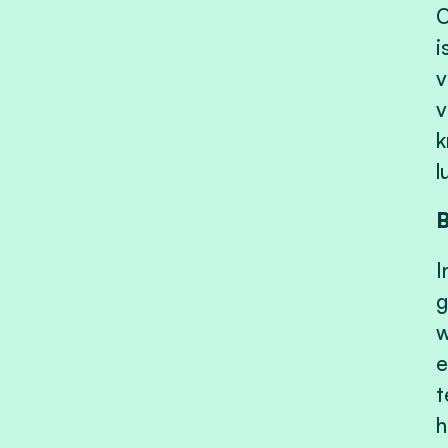
O
i
v
v
k
l
B
I
g
w
e
t
h