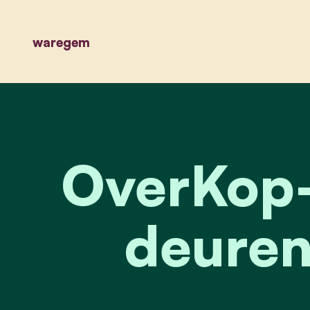
waregem
OverKop-
deuren