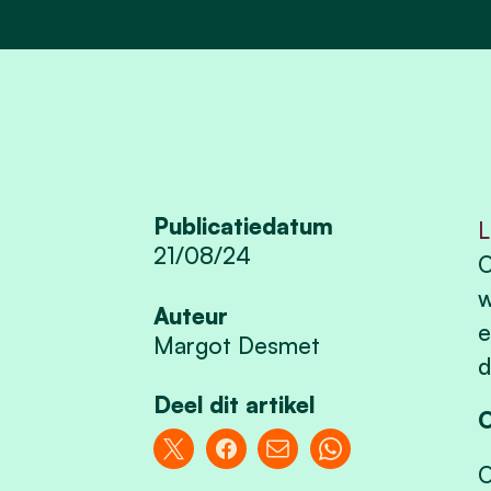
Publicatiedatum
L
21/08/24
O
w
Auteur
e
Margot Desmet
d
Deel dit artikel
O
O