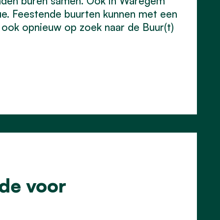
enden buren samen. Ook in Waregem
cue. Feestende buurten kunnen met een
r ook opnieuw op zoek naar de Buur(t)
de voor