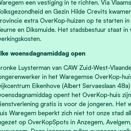
aregem een vestiging in te richten. Via Vlaams
olksgezondheid en Gezin Hilde Crevits kwame
rovincie extra OverKop-huizen op te starten i
eurne en Diksmuide. Het stadsbestuur staat in
erkingskosten.
lke woensdagnamiddag open
ronke Luysterman van CAW Zuid-West-Vlaande
ongerenwerker in het Waregemse OverKop-huis. 
ijkcentrum Eikenhove (Albert Servaeslaan 48a) i
oensdagnamiddag opent het OverKop-huis zijn 
ienstverlening gratis is voor de jongeren. He
uis Waregem beperkt zich niet tot onze stad al
ngezet op OverKopSpots in Anzegem, Avelgem, 