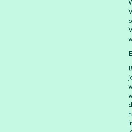
W
V
p
V
w
E
B
j
w
w
d
h
i