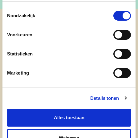
Toestemmingsselectie
Noodzakelijk
cd&v Oudsbergen
Voorkeuren
Statistieken
Marketing
Details tonen
onze partij
Alles toestaan
doe mee
Weigeren