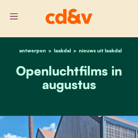
antwerpen
laakdal
home
openluchtfilms in august
nieuws uit laakdal
Openluchtfilms in
augustus