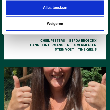
van Burgemeester en Schepenen
Alles toestaan
aangesteld als nieuwe concessionaris.
Weigeren
lees meer
CHIEL PEETERS
GERDA BROECKX
HANNE LINTERMANS
NIELS VERMEULEN
STEIN VOET
TINE GIELIS