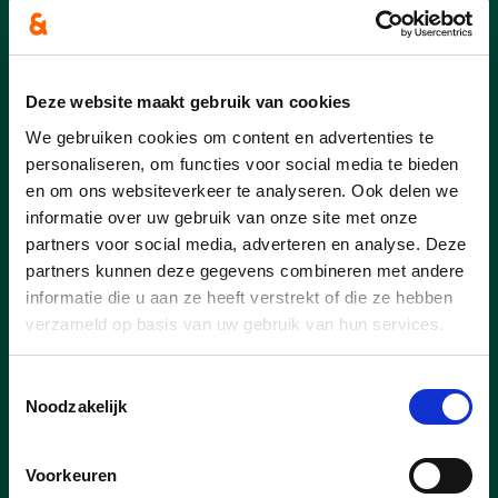
Deze website maakt gebruik van cookies
We gebruiken cookies om content en advertenties te
personaliseren, om functies voor social media te bieden
en om ons websiteverkeer te analyseren. Ook delen we
27/07/26
informatie over uw gebruik van onze site met onze
partners voor social media, adverteren en analyse. Deze
Nieuwe concessionaris voor
partners kunnen deze gegevens combineren met andere
Capellebeemden
informatie die u aan ze heeft verstrekt of die ze hebben
verzameld op basis van uw gebruik van hun services.
Goed nieuws voor de inwoners van Klein-
Vorst en bij uitbreiding voor heel Laakdal.
Er is een nieuwe uitbater voor
Toestemmingsselectie
ontmoetingscentrum Capellebeemden
Noodzakelijk
gevonden. Kandidaat Well’Air Dynamics
BV, de onderneming achter onder andere
Voorkeuren
T’s DanceXplosion wordt door het College