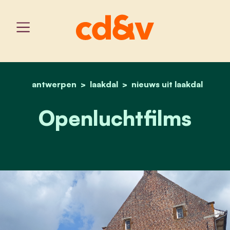
antwerpen
laakdal
home
openluchtfilms
nieuws uit laakdal
Openluchtfilms