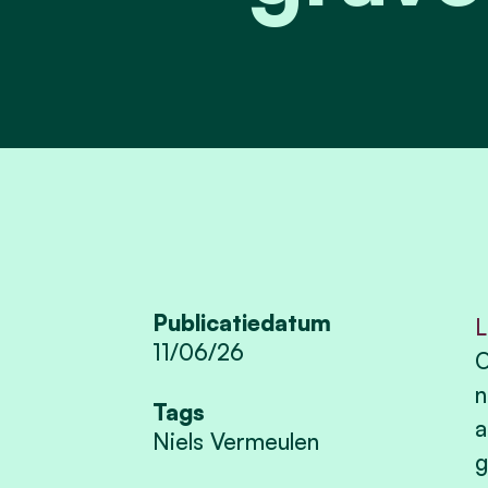
Publicatiedatum
L
11/06/26
O
n
Tags
a
Niels Vermeulen
g