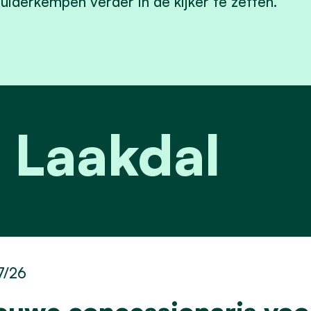
uiderkempen verder in de kijker te zetten.
 Laakdal
7/26