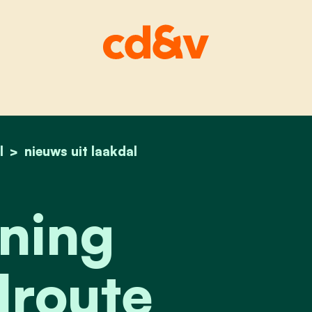
l
home
opening gravelroute
nieuws uit laakdal
ning
lroute