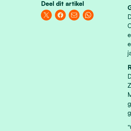
Deel dit artikel
G
D
O
e
e
j
R
D
Z
M
g
g
“