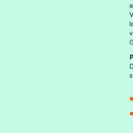
a
V
l
v
G
D
s