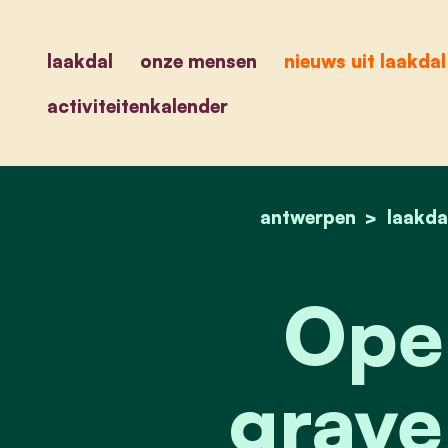
laakdal
onze mensen
nieuws uit laakdal
activiteitenkalender
antwerpen
laakda
Ope
grave