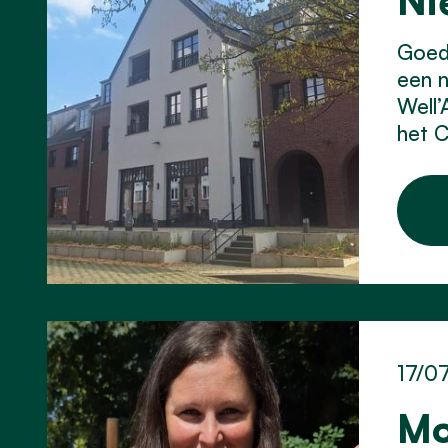
Ni
Goed 
een 
Well’
het C
17/0
Mo