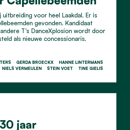
or Capellebeemden
uitbreiding voor heel Laakdal. Er is
ellebeemden gevonden. Kandidaat
 andere T’s DanceXplosion wordt door
eld als nieuwe concessionaris.
ETERS
GERDA BROECKX
HANNE LINTERMANS
NIELS VERMEULEN
STEIN VOET
TINE GIELIS
30 jaar