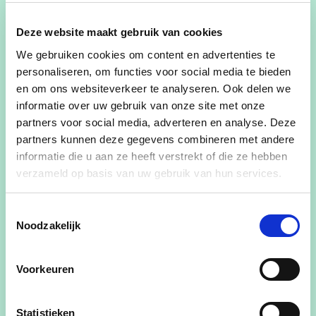
Deze website maakt gebruik van cookies
Beroep: leerkracht muzikale vorming (voorlopig
voltijds burgemeester)
We gebruiken cookies om content en advertenties te
personaliseren, om functies voor social media te bieden
Politiek mandaat: burgemeester Kruisem en
en om ons websiteverkeer te analyseren. Ook delen we
provincieraadslid.
informatie over uw gebruik van onze site met onze
Zetelt in volgende commissies in de
partners voor social media, adverteren en analyse. Deze
partners kunnen deze gegevens combineren met andere
provincieraad:
informatie die u aan ze heeft verstrekt of die ze hebben
- Eerste Commissie (plaatsvervanger): Economie,
verzameld op basis van uw gebruik van hun services.
Landbouw & Platteland, Europese & Internationale
samenwerking; Omgeving, Ruimte en Mobiliteit;
Toestemmingsselectie
Leefmilieu; Recreatiedomeinen
Noodzakelijk
- Tweede Commissie (effectief):
Onderwijsinstellingen; Onderwijs & Vorming;
Voorkeuren
Erfgoed & Erfgoedsites; Financiën; Logistiek;
Personeel; Interne Organisatie
Statistieken