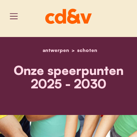
antwerpen
home
onze speerpunten 2025 
schoten
Onze speerpunten
2025 - 2030