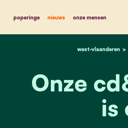
poperinge
nieuws
onze mensen
west-vlaanderen
Onze cd&
is 