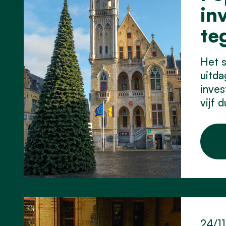
in
te
Het s
uitda
inves
vijf 
24/1