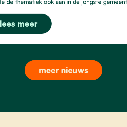
te de thematiek ook aan in de jongste gemeent
lees meer
meer nieuws