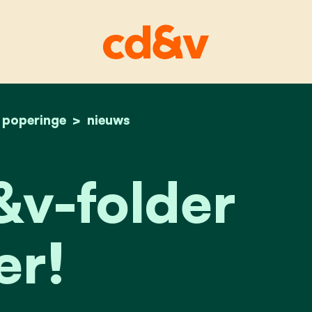
home
poperinge
onze cd&v-folder is er!
nieuws
v-folder
er!