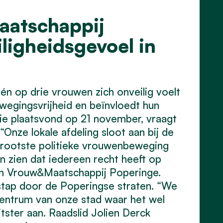
aatschappij
ligheidsgevoel in
én op drie vrouwen zich onveilig voelt
ewegingsvrijheid en beïnvloedt hun
die plaatsvond op 21 november, vraagt
nze lokale afdeling sloot aan bij de
grootste politieke vrouwenbeweging
n zien dat iedereen recht heeft op
 van Vrouw&Maatschappij Poperinge.
stap door de Poperingse straten. “We
centrum van onze stad waar het wel
itster aan. Raadslid Jolien Derck