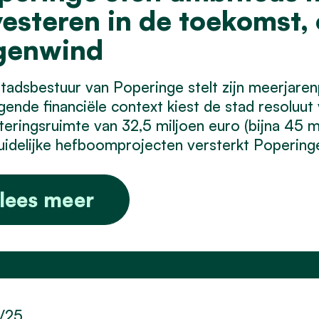
vesteren in de toekomst,
genwind
tadsbestuur van Poperinge stelt zijn meerjare
gende financiële context kiest de stad resoluu
teringsruimte van 32,5 miljoen euro (bijna 45 
duidelijke hefboomprojecten versterkt Popering
lees meer
1/25