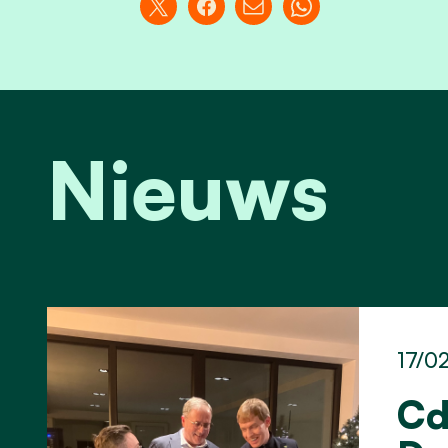
Nieuws
17/0
Cd