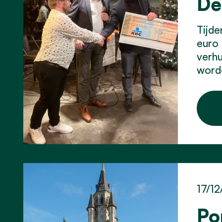
De
Tijde
euro 
verhu
worde
17/12
Po