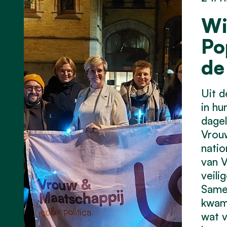
Wi
Po
de
Uit 
in hu
dagel
Vrouw
natio
van V
veili
Samen
kwame
wat v