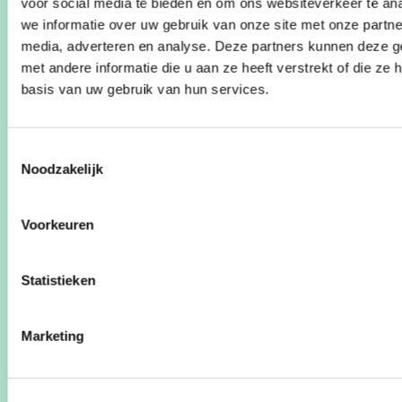
voor social media te bieden en om ons websiteverkeer te an
we informatie over uw gebruik van onze site met onze partne
Onze 5 speerpunten in een handig en compacte
media, adverteren en analyse. Deze partners kunnen deze 
flyer!
met andere informatie die u aan ze heeft verstrekt of die z
basis van uw gebruik van hun services.
Opgelet het kan even duren vooraleer deze flyer
zichtbaar komt. U kan ook
hier
klikken om deze
rechtstreeks te downloaden.
Toestemmingsselectie
Noodzakelijk
Voorkeuren
Gerelateerde standpunten
Statistieken
1790 keer bedankt!
Marketing
Kandidatenfolder