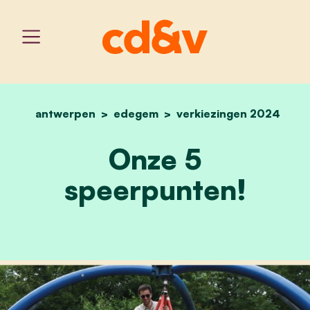
antwerpen
edegem
home
onze 5 speerpunten!
verkiezingen 2024
Onze 5
speerpunten!