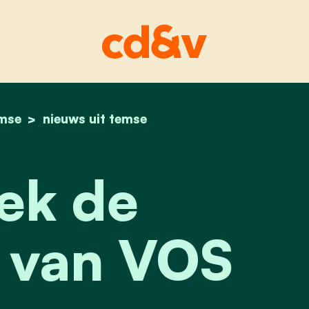
mse
home
ontdek de schatten van vos
nieuws uit temse
ek de
 van VOS