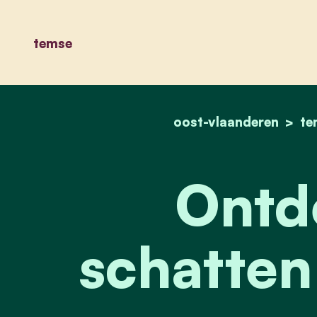
temse
oost-vlaanderen
te
Ontd
schatten