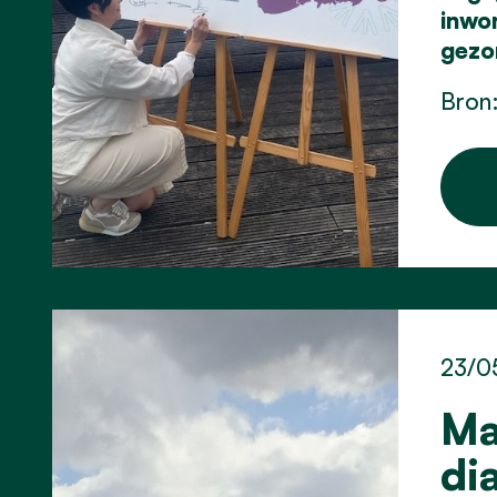
inwo
gezo
Bron:
23/0
Ma
di