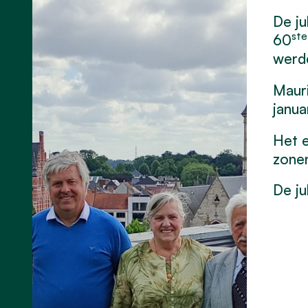
De ju
ste
60
werd
Mauri
janua
Het e
zonen
De ju