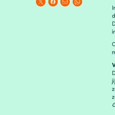
I
d
D
i
O
m
V
D
j
z
z
G