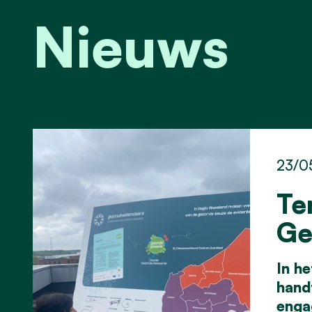
Nieuws
23/0
Te
Ge
In h
hand
enga