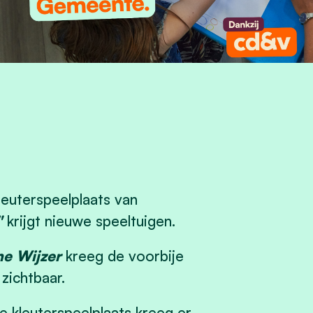
leuterspeelplaats van
"
krijgt nieuwe speeltuigen.
ne Wijzer
kreeg de voorbije
zichtbaar.
e kleuterspeelplaats kreeg er