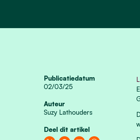
Publicatiedatum
L
02/03/25
E
G
Auteur
Suzy Lathouders
D
w
Deel dit artikel
D