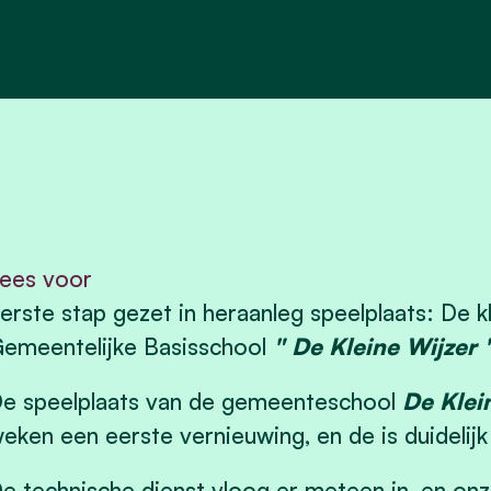
ees voor
erste stap gezet in heraanleg speelplaats: De k
emeentelijke Basisschool
" De Kleine Wijzer 
e speelplaats van de gemeenteschool
De Klei
eken een eerste vernieuwing, en de is duidelijk 
e technische dienst vloog er meteen in, en onz