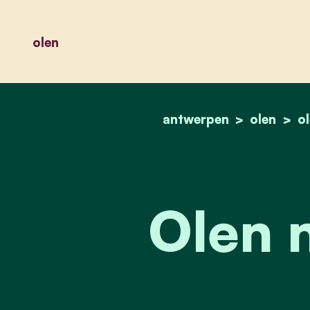
olen
antwerpen
olen
o
Olen 