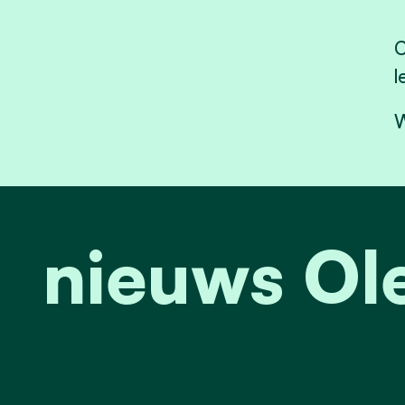
C
l
W
nieuws Ol