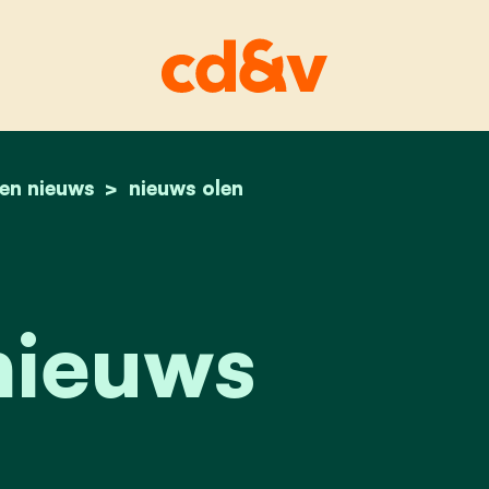
len nieuws
home
olen nieuws
nieuws olen
nieuws