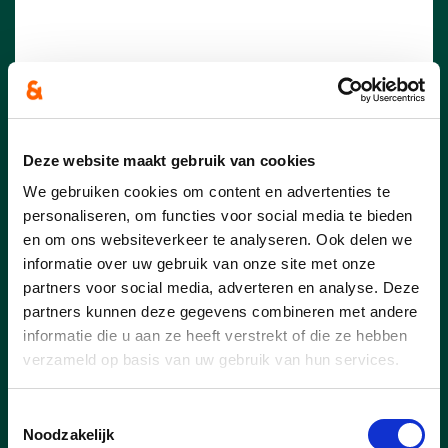
Deze website maakt gebruik van cookies
We gebruiken cookies om content en advertenties te
20/09/24
personaliseren, om functies voor social media te bieden
5 jaar Velotheek
en om ons websiteverkeer te analyseren. Ook delen we
informatie over uw gebruik van onze site met onze
Velotheek Op Wielekes bestaat 5 jaar en
partners voor social media, adverteren en analyse. Deze
dat werd deze week gevierd! Op Wielekes
partners kunnen deze gegevens combineren met andere
is immers een mooi project waarin
informatie die u aan ze heeft verstrekt of die ze hebben
duurzaamheid, strijd tegen armoede en
verzameld op basis van uw gebruik van hun services.
tewerkstelling worden gecombineerd.
Toestemmingsselectie
lees meer
Noodzakelijk