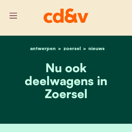
antwerpen
zoersel
home
nu ook deelwagens in zoe
nieuws
Nu ook
deelwagens in
Zoersel