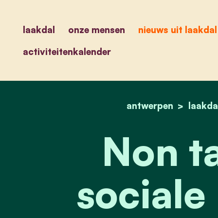
laakdal
onze mensen
nieuws uit laakdal
activiteitenkalender
antwerpen
laakda
Non t
sociale