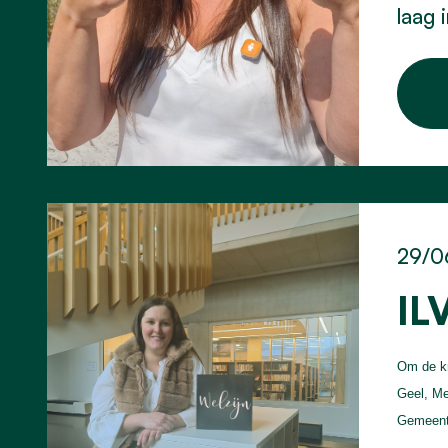
laag 
29/0
IL
Om de kr
Geel, Me
Gemeente