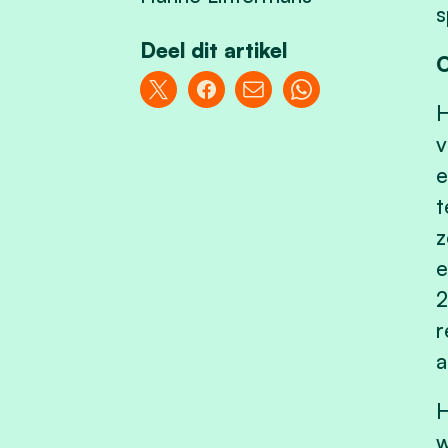
s
Deel dit artikel
O
H
v
e
t
z
e
2
r
a
H
w