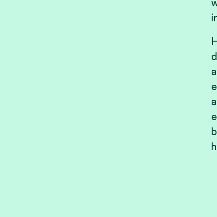
w
i
H
d
a
e
a
e
b
h