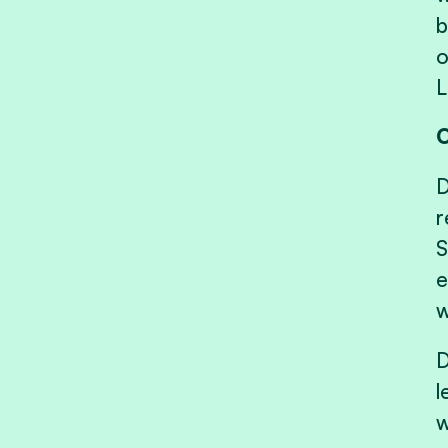
b
o
L
O
D
r
S
e
w
D
l
w