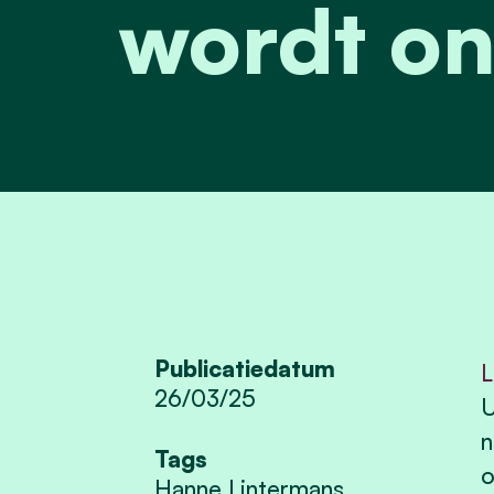
wordt on
Publicatiedatum
L
26/03/25
U
n
Tags
o
Hanne Lintermans