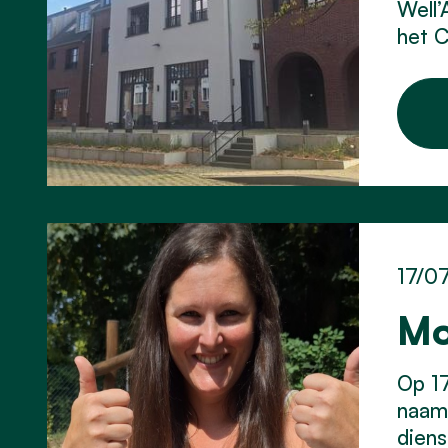
Well’
het C
17/0
Mo
Op 17
naam 
diens