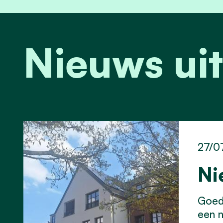
Nieuws uit
27/0
Ni
Goed 
een 