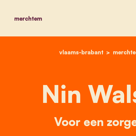
merchtem
vlaams-brabant
mercht
Nin Wal
Voor een zorge