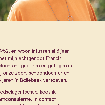
952, en woon intussen al 3 jaar
et mijn echtgenoot Francis
ochtans geboren en getogen in
ij onze zoon, schoondochter en
e jaren in Bollebeek vertoeven.
oedselagentschap, koos ik
artconsulente
. In contact