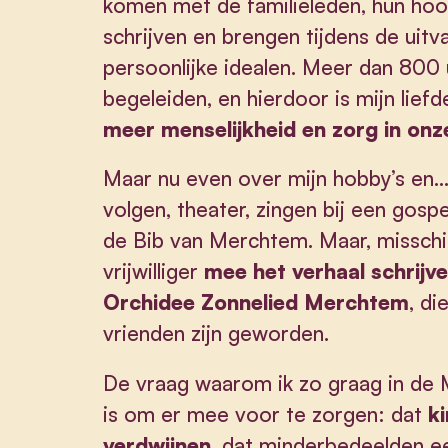
komen met de familieleden, hun hoo
schrijven en brengen tijdens de uitvaa
persoonlijke idealen. Meer dan 800
begeleiden, en hierdoor is mijn lie
meer menselijkheid en zorg in on
Maar nu even over mijn hobby’s en…. 
volgen, theater, zingen bij een gosp
de Bib van Merchtem. Maar, misschie
vrijwilliger
mee het verhaal schrijv
Orchidee Zonnelied Merchtem
, d
vrienden zijn geworden.
De vraag waarom ik zo graag in de 
is om er mee voor te zorgen: dat
k
verdwijnen
, dat minderbedeelden ee