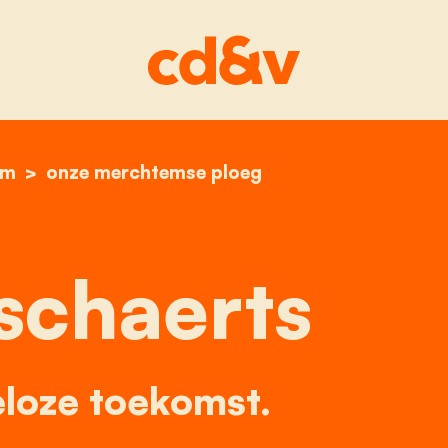
em
home
nin walschaerts
onze merchtemse ploeg
schaerts
loze toekomst.