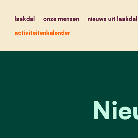
laakdal
onze mensen
nieuws uit laakdal
activiteitenkalender
Nie