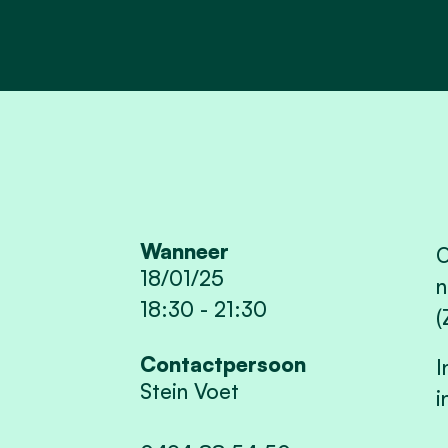
Wanneer
O
18/01/25
n
18:30
-
21:30
(
Contactpersoon
I
Stein Voet
i