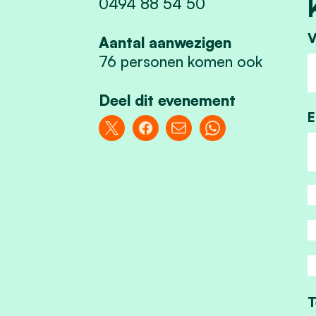
0494 88 54 50
V
Aantal aanwezigen
76 personen komen ook
Deel dit evenement
E
T