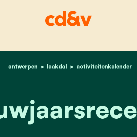
antwerpen
laakdal
home
activiteitenkalender
nieuwjaarsreceptie
uwjaarsrece