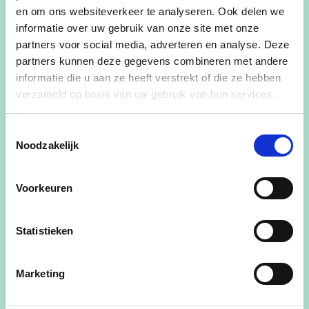
31/01/26
en om ons websiteverkeer te analyseren. Ook delen we
informatie over uw gebruik van onze site met onze
19:00
-
partners voor social media, adverteren en analyse. Deze
partners kunnen deze gegevens combineren met andere
Waar
Kantine KVV Duffel
informatie die u aan ze heeft verstrekt of die ze hebben
verzameld op basis van uw gebruik van hun services.
Heidestraat 7B
Duffel 2570
Toestemmingsselectie
België
Noodzakelijk
Deel dit evenement
Voorkeuren
Statistieken
Onze nieuwjaarsreceptie gaat door op zaterdag
Marketing
31 januari 2026 vanaf 19u00 in de kantine van
KVV Duffel, Heidestraat 7B 2570 Duffel.