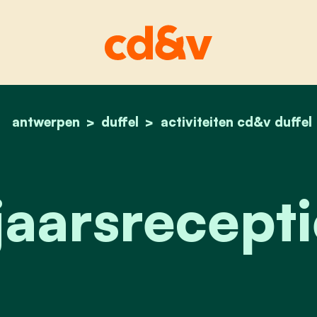
antwerpen
duffel
home
activiteiten cd&v duffel
nieuwjaarsreceptie 2
aarsrecept