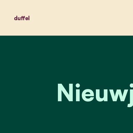
duffel
Nieuwj