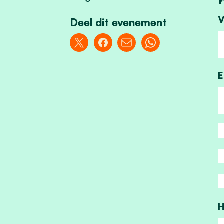
V
Deel dit evenement
E
H