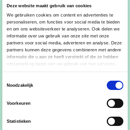
kantine van KVV Duffel, Heidestraat 7B 2570
Deze website maakt gebruik van cookies
Duffel.
We gebruiken cookies om content en advertenties te
personaliseren, om functies voor social media te bieden
De gastspreker is federaal parlementslid en
en om ons websiteverkeer te analyseren. Ook delen we
burgemeester van Puurs-Sint-Amands en
informatie over uw gebruik van onze site met onze
voormalig minister in de Vlaamse regering:
Koen
partners voor social media, adverteren en analyse. Deze
Van den Heuvel
partners kunnen deze gegevens combineren met andere
informatie die u aan ze heeft verstrekt of die ze hebben
Kom jij ook?
verzameld op basis van uw gebruik van hun services.
Voornaam
Toestemmingsselectie
Noodzakelijk
Achternaam
Voorkeuren
Statistieken