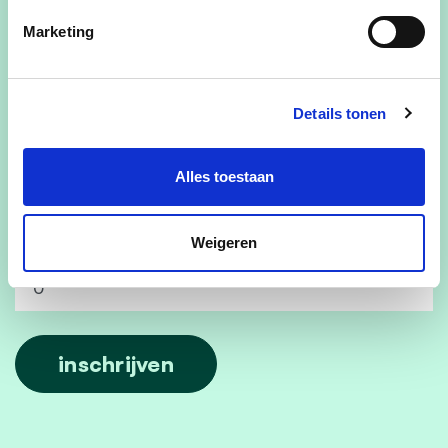
E-mailadres
Marketing
Ja, ik wens de cd&v nieuwsbrief te ontvangen
Details tonen
Ja, cd&v mag me contacteren voor zaken aangaande dit
evenement
Alles toestaan
Ja, ik aanvaard de privacyvoorwaarden
Weigeren
Hoeveel personen naast jezelf neem je nog mee?