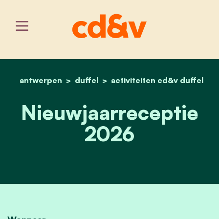
antwerpen
duffel
home
activiteiten cd&v duffel
nieuwjaarsreceptie 2026
Nieuwjaarreceptie
2026