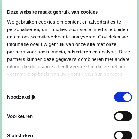
zaal De Goede Herder, Mechelsesteenweg 331
Deze website maakt gebruik van cookies
2860 Sint-Katelijne-waver.
We gebruiken cookies om content en advertenties te
De gastspreker is minister van Begroting:
personaliseren, om functies voor social media te bieden
en om ons websiteverkeer te analyseren. Ook delen we
VINCENT VAN PETEGHEM
informatie over uw gebruik van onze site met onze
partners voor social media, adverteren en analyse. Deze
partners kunnen deze gegevens combineren met andere
informatie die u aan ze heeft verstrekt of die ze hebben
verzameld op basis van uw gebruik van hun services.
Toestemmingsselectie
Noodzakelijk
Voorkeuren
Statistieken