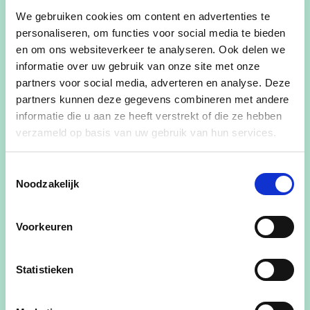
09/01/25
We gebruiken cookies om content en advertenties te
personaliseren, om functies voor social media te bieden
Deel dit artikel
en om ons websiteverkeer te analyseren. Ook delen we
informatie over uw gebruik van onze site met onze
partners voor social media, adverteren en analyse. Deze
partners kunnen deze gegevens combineren met andere
informatie die u aan ze heeft verstrekt of die ze hebben
verzameld op basis van uw gebruik van hun services.
Lees voor
De burgemeester en het CD&V bestuur
Toestemmingsselectie
Noodzakelijk
Nieuwpoort nodigen alle bewoners, bezoekers en
vrienden van Nieuwpoort uit op haar
Nieuwjaarsreceptie.
Voorkeuren
Deze vindt plaats op zondag 2 februari 2025 in
Statistieken
centrum Ysara vanaf 10.30u.