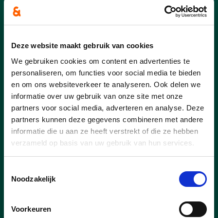
Nieuws
Deze website maakt gebruik van cookies
We gebruiken cookies om content en advertenties te
personaliseren, om functies voor social media te bieden
03/03/25
en om ons websiteverkeer te analyseren. Ook delen we
Buren vieren samen met de
informatie over uw gebruik van onze site met onze
feestcheque
partners voor social media, adverteren en analyse. Deze
partners kunnen deze gegevens combineren met andere
De Europese Dag van de Buren – dit jaar
informatie die u aan ze heeft verstrekt of die ze hebben
op vrijdag 23 mei – brengt opnieuw
verzameld op basis van uw gebruik van hun services.
duizenden buren samen. Ook in Waregem
wordt dat in tientallen buurten gevierd,
Toestemmingsselectie
gewoon op straat of met een lekkere
Noodzakelijk
barbecue. Feestende buurten kunnen met
een feestcheque van de stad rekenen op
een financieel duwtje in de rug. We gaan
Voorkeuren