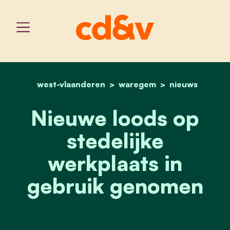
west-vlaanderen
home
waregem
nieuwe loods op stedelij
nieuws
Nieuwe loods op
stedelijke
werkplaats in
gebruik genomen