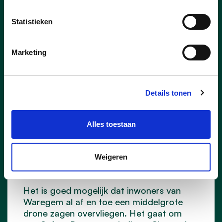
dit jaar ook opnieuw op zoek naar de
Buur(t) van het Jaar.
Statistieken
lees meer
Marketing
Details tonen
27/02/25
Alles toestaan
Safety Drone in Waregem is
grote meerwaarde voor
Weigeren
hulpdiensten
Het is goed mogelijk dat inwoners van
Waregem al af en toe een middelgrote
drone zagen overvliegen. Het gaat om