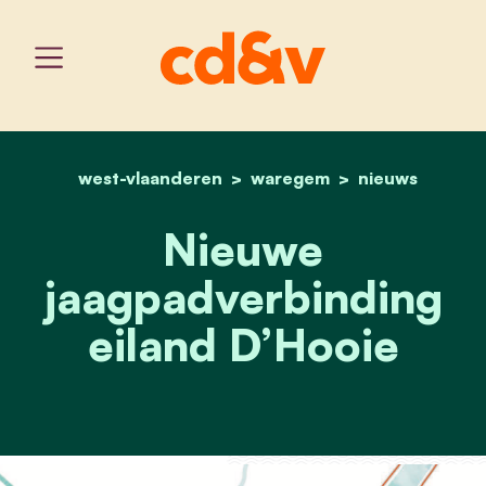
west-vlaanderen
home
waregem
nieuwe jaagpadverbinding
nieuws
Nieuwe
jaagpadverbinding
eiland D’Hooie