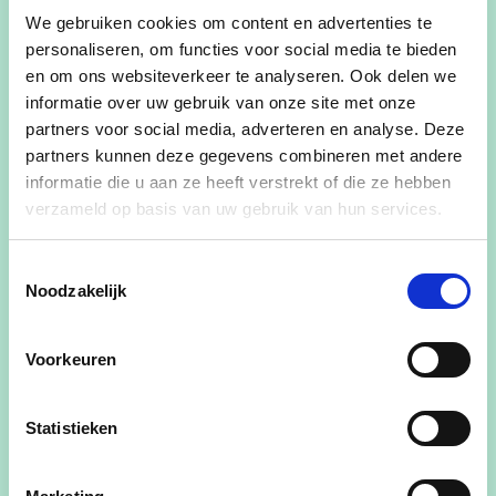
Volgende stappen
We gebruiken cookies om content en advertenties te
De Vlaamse Waterweg nv en de
personaliseren, om functies voor social media te bieden
en om ons websiteverkeer te analyseren. Ook delen we
partnergemeenten zullen een
informatie over uw gebruik van onze site met onze
samenwerkingsovereenkomst afsluiten om het
partners voor social media, adverteren en analyse. Deze
vervolgtraject op te starten. In 2024 zal De
partners kunnen deze gegevens combineren met andere
Vlaamse Waterweg nv het voorkeurstracé
informatie die u aan ze heeft verstrekt of die ze hebben
technisch verder uitwerken. Op basis van dit
verzameld op basis van uw gebruik van hun services.
technisch ontwerp wordt ook de exacte ligging en
de kostprijs van de nieuwe verbinding bepaald.
Toestemmingsselectie
Noodzakelijk
Nadat het definitieve ontwerp afgewerkt is, zal in
2025 de vergunning aangevraagd worden. Als
Voorkeuren
alles goed gaat kan vanaf 2026 gestart worden
met de realisatie op het terrein.
Statistieken
Het project zorgt voor een positief effect op de
recreatie in de omgeving en vormt een