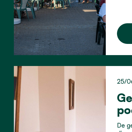
25/0
Ge
po
De ge