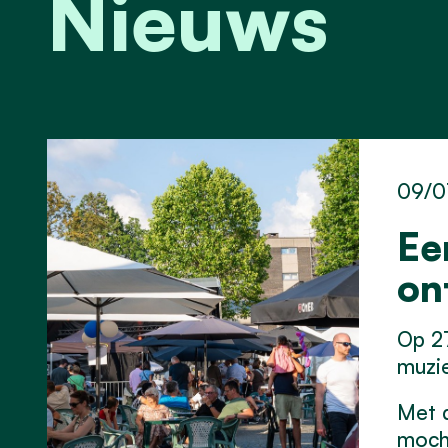
Nieuws
09/0
Ee
on
Op 27
muzie
Met d
moch