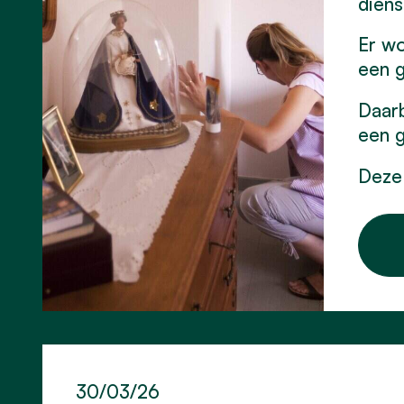
diens
Er wo
een g
Daarb
een g
Deze 
30/03/26