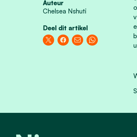
Auteur
o
Chelsea Nshuti
v
e
Deel dit artikel
b
u
W
S