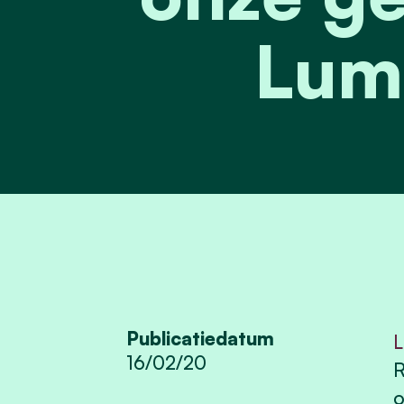
Lum
Publicatiedatum
L
16/02/20
R
o