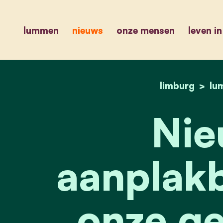
lummen
nieuws
onze mensen
leven i
limburg
lu
Nie
aanplakb
onze g