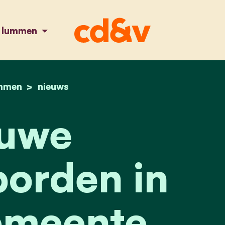
n lummen
mmen
home
nieuwe aanplakborden in onze gemeente lumm
nieuws
uwe
orden in
emeente