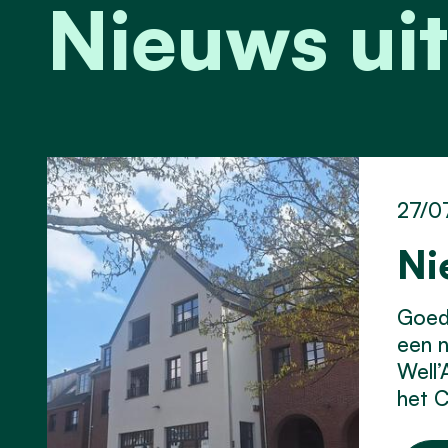
Nieuws uit
27/0
Ni
Goed 
een 
Well’
het C