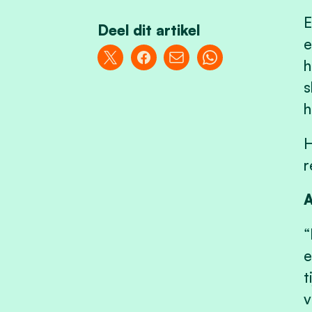
E
Deel dit artikel
e
h
s
h
H
r
A
“
e
t
v