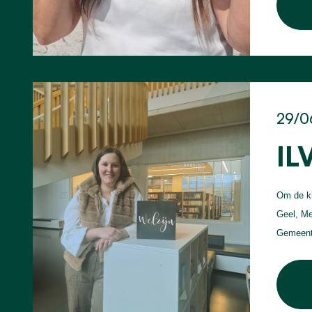
29/0
IL
Om de kr
Geel, Me
Gemeente