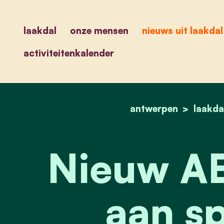
laakdal
onze mensen
nieuws uit laakdal
activiteitenkalender
antwerpen
laakda
Nieuw AE
aan sp