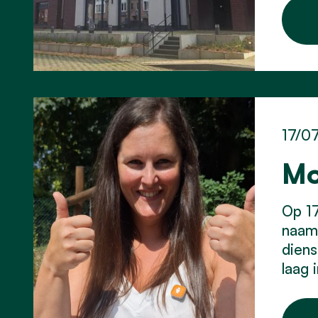
17/0
Mo
Op 17
naam 
diens
laag 