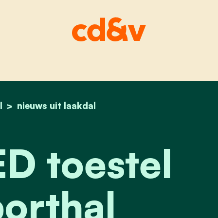
l
home
nieuw aed toestel aan sporthal
nieuws uit laakdal
D toestel
orthal