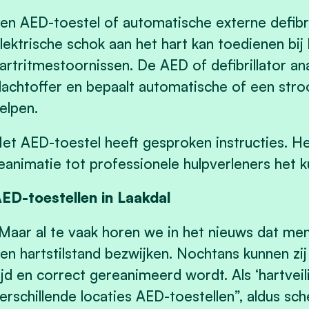
en AED-toestel of automatische externe defibril
lektrische schok aan het hart kan toedienen bi
artritmestoornissen. De AED of defibrillator an
lachtoffer en bepaalt automatische of een stro
elpen.
et AED-toestel heeft gesproken instructies. H
eanimatie tot professionele hulpverleners het
ED-toestellen in Laakdal
Maar al te vaak horen we in het nieuws dat mens
en hartstilstand bezwijken. Nochtans kunnen zi
ijd en correct gereanimeerd wordt. Als ‘hartvei
erschillende locaties AED-toestellen”, aldus sc