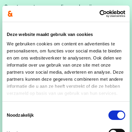
Sport en natuur, en nadien onderwijs en
kinderopvang: als schepen is
Nele Cleemput
vooral een actieve en betrokken politica die naar
concrete oplossingen zoekt. Voor haar zijn
Deze website maakt gebruik van cookies
bereikbaarheid, betrokkenheid en
We gebruiken cookies om content en advertenties te
luisterbereidheid van onschatbare waarde, die
personaliseren, om functies voor social media te bieden
zoveel belangrijker zijn dan holle slogans, dikke
en om ons websiteverkeer te analyseren. Ook delen we
dossiers of hoogdravende principes. Het is de
informatie over uw gebruik van onze site met onze
mens die telt en dus centraal moet staan. Nele
partners voor social media, adverteren en analyse. Deze
heeft geschiedenis gestudeerd en werkt als
partners kunnen deze gegevens combineren met andere
federaal ambtenaar in de sociale zekerheid. Zij is
informatie die u aan ze heeft verstrekt of die ze hebben
verzameld op basis van uw gebruik van hun services.
getrouwd met Jan Pauwels en heeft twee
kinderen, Fien en Fons. Ze houdt van Italië, zowel
cultureel als culinair, en je kunt haar op straat
Toestemmingsselectie
Noodzakelijk
tegenkomen tijdens het joggen of
zwerfvuilwandelen.