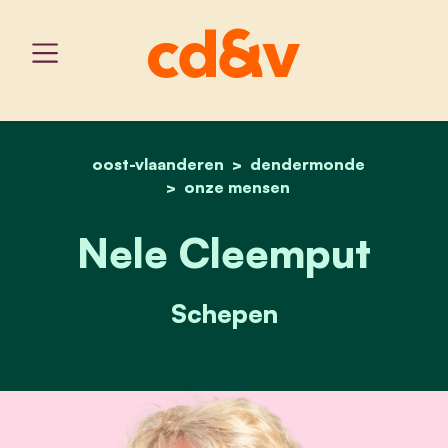
oost-vlaanderen
home
nele cleemput
dendermonde
onze mensen
Nele Cleemput
Schepen