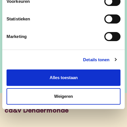
Voorkeuren
Meer weten over Nele?
Neem dan zeker een kijkje op haar sociale media!
Statistieken
nele.cleemput@dendermonde.be
Marketing
@nele.cleemput
@de_zwerfvuilmeesteres
Details tonen
Alles toestaan
Weigeren
cd&v Dendermonde