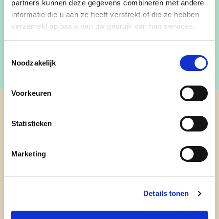
partners kunnen deze gegevens combineren met andere
informatie die u aan ze heeft verstrekt of die ze hebben
verzameld op basis van uw gebruik van hun services.
Lid Bijzonder Comité Sociale Dienst
Toestemmingsselectie
Noodzakelijk
Voorkeuren
cd&v Waregem
Statistieken
Marketing
Details tonen