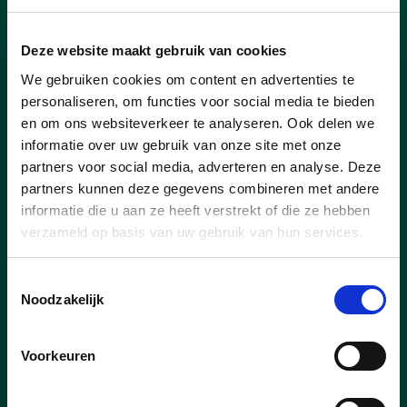
Tramlijn tot aan Parkbos
geschrapt
Deze website maakt gebruik van cookies
De Vlaamse regering besliste vandaag
We gebruiken cookies om content en advertenties te
tot een aanpassing van het project
personaliseren, om functies voor social media te bieden
Gent Spoort. De zone langs de
en om ons websiteverkeer te analyseren. Ook delen we
Kortrijkse Steenweg tussen Parkbos en
informatie over uw gebruik van onze site met onze
Maaltebrug zou uit het project
partners voor social media, adverteren en analyse. Deze
geschrapt worden. ‘Voor de inwoners
partners kunnen deze gegevens combineren met andere
van Nazareth-De Pinte is deze
informatie die u aan ze heeft verstrekt of die ze hebben
beslissing een verademing.’
verzameld op basis van uw gebruik van hun services.
lees meer
Toestemmingsselectie
Noodzakelijk
Voorkeuren