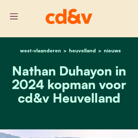
west-vlaanderen
home
heuvelland
nathan duhayon in 2024
nieuws
Nathan Duhayon in
2024 kopman voor
cd&v Heuvelland