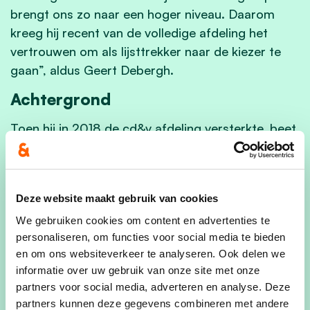
brengt ons zo naar een hoger niveau. Daarom
kreeg hij recent van de volledige afdeling het
vertrouwen om als lijsttrekker naar de kiezer te
gaan”, aldus Geert Debergh.
Achtergrond
Toen hij in 2018 de cd&v afdeling versterkte, beet
Nathan zich meteen vast in een aantal cruciale
dossiers voor Heuvelland. Zo kregen de bomen in
Wijtschate mede door zijn optreden een tweede
Deze website maakt gebruik van cookies
leven. Een pluim die hij als jonge politicus terecht
op zijn hoed mag steken. Als beleidsadviseur in
We gebruiken cookies om content en advertenties te
personaliseren, om functies voor social media te bieden
het Europees Parlement leert Nathan intussen de
en om ons websiteverkeer te analyseren. Ook delen we
kneepjes van het vak. In januari 2022 nam hij
informatie over uw gebruik van onze site met onze
plaats in de gemeenteraad in opvolging van zijn
partners voor social media, adverteren en analyse. Deze
mentor Bernard Heens die zijn zetel met
partners kunnen deze gegevens combineren met andere