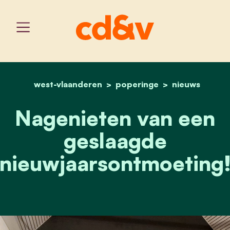
west-vlaanderen
home
poperinge
nagenieten van een gesl
nieuws
Nagenieten van een
geslaagde
nieuwjaarsontmoeting