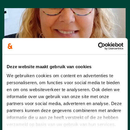
Deze website maakt gebruik van cookies
We gebruiken cookies om content en advertenties te
personaliseren, om functies voor social media te bieden
25/07/24
en om ons websiteverkeer te analyseren. Ook delen we
informatie over uw gebruik van onze site met onze
cd&v Team KLT: Katrien
partners voor social media, adverteren en analyse. Deze
Boonen uit Tielen
partners kunnen deze gegevens combineren met andere
informatie die u aan ze heeft verstrekt of die ze hebben
Katrien (45 jaar) is een alleenstaande
verzameld op basis van uw gebruik van hun services.
mama van een dochter van 18 en al 24