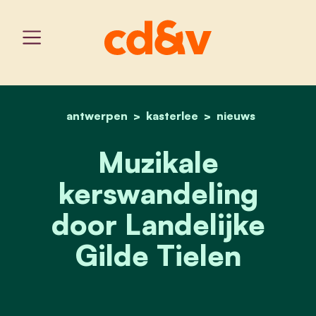
antwerpen
kasterlee
home
muzikale kerswandeling do
nieuws
Muzikale
kerswandeling
door Landelijke
Gilde Tielen