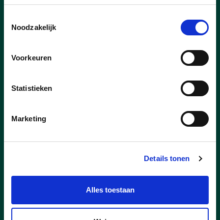
jaar werkzaam als verpleegkundige binnen
Toestemmingsselectie
het vrij Centrum voor
Noodzakelijk
Leerlingenbegeleiding. “Werken op het
CLB was een heel bewuste keuze, omdat
ik gezondheid voor iedereen, heel
Voorkeuren
belangrijk vind. Binnen mijn job zetten we
sterk in op preventie,” zegt ze. “Dit werk
kan ik goed combineren met het
Statistieken
gezinsleven, wat toch wel de hoogste
prioriteit heeft voor mij.”
Marketing
lees meer
Details tonen
KATRIEN BOONEN
Alles toestaan