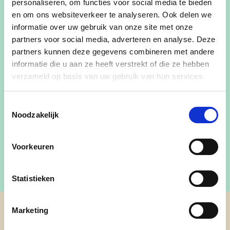
personaliseren, om functies voor social media te bieden
voor uw gemeente? cd&v Moorsele is momenteel
en om ons websiteverkeer te analyseren. Ook delen we
nog niet actief, maar we willen graag samen met
informatie over uw gebruik van onze site met onze
u werken aan een toekomstgerichte en warme
partners voor social media, adverteren en analyse. Deze
gemeente. Bent u geïnteresseerd om een werking
partners kunnen deze gegevens combineren met andere
informatie die u aan ze heeft verstrekt of die ze hebben
op te starten of heeft u ideeën over hoe we onze
verzameld op basis van uw gebruik van hun services.
gemeente nog beter kunnen maken? Aarzel dan
niet om contact op te nemen met
Toestemmingsselectie
secretariaatwestvlaanderen@cdenv.be
. Samen
Noodzakelijk
kunnen we werken aan een gemeente waarin het
goed is om te leven, te werken en te ontspannen.
Voorkeuren
Statistieken
Marketing
cd&v Moorslede