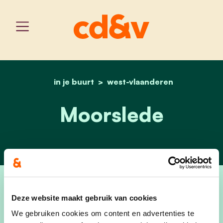
in je buurt
west-vlaanderen
home
moorslede
Moorslede
Deze website maakt gebruik van cookies
We gebruiken cookies om content en advertenties te
Bent u op zoek naar een lokale partij die zich inzet