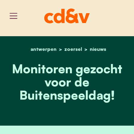
antwerpen
zoersel
home
monitoren gezocht voor 
nieuws
Monitoren gezocht
voor de
Buitenspeeldag!