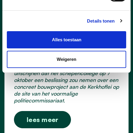
20/09/24
Een aantrekkelijk en ruim
Details tonen
plein als bruisend hart van
Sint-Antonius: Ja, natuurlijk!
Alles toestaan
De voorbije weken zorgde een petitie van
oppositiepartij Heerlijk Zoersel voor
ongerustheid bij heel wat mensen van Sint-
Weigeren
Antonius. In die petitie liet men immers
uitschijnen dat het schepencollege op 7
oktober een beslissing zou nemen over een
concreet bouwproject aan de Kerkhoflei op
de site van het voormalige
politiecommissariaat.
lees meer