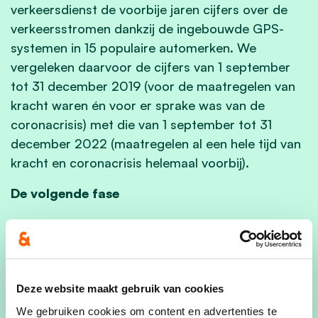
verkeersdienst de voorbije jaren cijfers over de
verkeersstromen dankzij de ingebouwde GPS-
systemen in 15 populaire automerken. We
vergeleken daarvoor de cijfers van 1 september
tot 31 december 2019 (voor de maatregelen van
kracht waren én voor er sprake was van de
coronacrisis) met die van 1 september tot 31
december 2022 (maatregelen al een hele tijd van
kracht en coronacrisis helemaal voorbij).
De volgende fase
Na deze positieve evaluatie kunnen de geldende
maatregelen uit het mobiliteitsplan behouden
blijven en kunnen de volgende acties worden
voorbereid. Zo komen er in de Jozef Duthoystraat
Deze website maakt gebruik van cookies
en Desselgemseweg voorsorteerstroken om
We gebruiken cookies om content en advertenties te