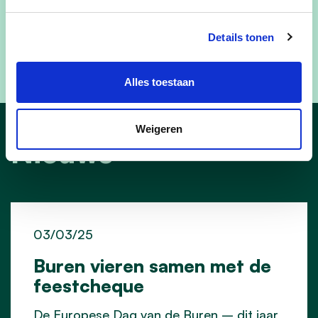
speerpunten in het Vlaamse
Verkeersveiligheidsplan 2021-2025. Je leest alles
Details tonen
over het mobiliteitsplan op
www.waregem.be/mobiliteitsplan
.
Alles toestaan
Weigeren
Nieuws
03/03/25
Buren vieren samen met de
feestcheque
De Europese Dag van de Buren – dit jaar