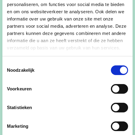
linksaf te gaan op de Expresweg. Daarnaast is er
personaliseren, om functies voor social media te bieden
de geplande heraanleg van de Rooseveltlaan en
en om ons websiteverkeer te analyseren. Ook delen we
op termijn worden enkele straten heringericht als
informatie over uw gebruik van onze site met onze
leefstraten.
partners voor social media, adverteren en analyse. Deze
partners kunnen deze gegevens combineren met andere
Overal 30 binnen de ring vanaf maandag 6
informatie die u aan ze heeft verstrekt of die ze hebben
november
verzameld op basis van uw gebruik van hun services.
De komende jaren blijven we met het
mobiliteitsplan inzetten op een betere
Toestemmingsselectie
doorstroming, een
Noodzakelijk
fietsvriendelijker centrum, verkeersveilige woon-
en winkelomgevingen en bredere/betere
Voorkeuren
voetpaden. Vanaf maandag 6 november wordt de
maximumsnelheid daarom in zowat alle straten
Statistieken
binnen de Ring 30 kilometer per uur. De invoering
van deze verlaagde maximumsnelheid stond al in
Marketing
het mobiliteitsplan, maar is ook een van de