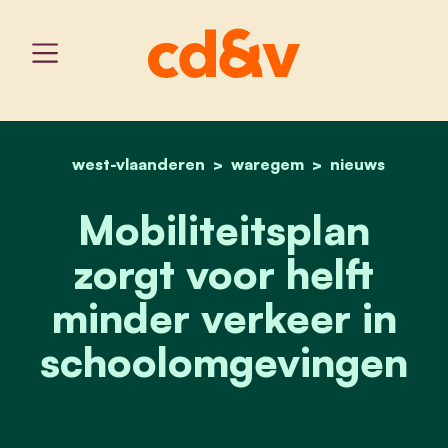
west-vlaanderen
home
waregem
mobiliteitsplan zorgt vo
nieuws
Mobiliteitsplan
zorgt voor helft
minder verkeer in
schoolomgevingen