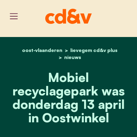
oost-vlaanderen
home
lievegem cd&v plus
mobiel recyclagepark was
nieuws
Mobiel
recyclagepark was
donderdag 13 april
in Oostwinkel