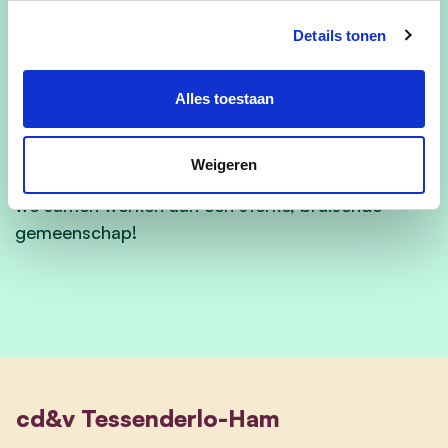
heeft mijn vaardigheden in communicatie,
Details tonen
strategie en creatief denken verder versterkt, en
ik ben enthousiast om deze kennis in te zetten
Alles toestaan
voor onze gemeenschap.
Ham is mijn thuis, en ik wil graag mijn steentje
Weigeren
bijdragen aan de toekomst van ons dorp. Laten
we samen werken aan een sterke, bruisende
gemeenschap!
cd&v Tessenderlo-Ham