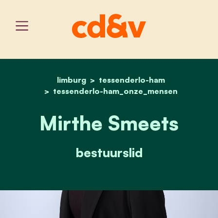
limburg
tessenderlo-ham
home
mirthe smeets
tessenderlo-ham_onze_mensen
Mirthe Smeets
bestuurslid