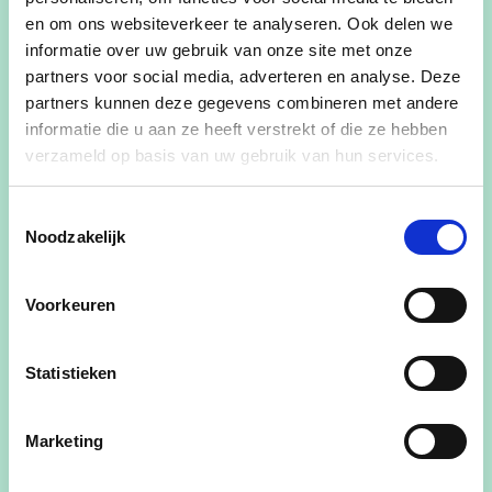
Hallo, ik ben Mirthe, 22 jaar en geboren en
en om ons websiteverkeer te analyseren. Ook delen we
informatie over uw gebruik van onze site met onze
getogen in Oostham.
partners voor social media, adverteren en analyse. Deze
Vanaf mijn jeugd ben ik actief betrokken geweest
partners kunnen deze gegevens combineren met andere
bij het jeugdwerk. Vijf jaar heb ik met veel plezier
informatie die u aan ze heeft verstrekt of die ze hebben
verzameld op basis van uw gebruik van hun services.
leiding gegeven op speelplein Hampidoe, en
daarna heb ik nog eens twee jaar als hoofdleiding
Toestemmingsselectie
de verantwoordelijkheid gedragen. Het jeugdwerk
Noodzakelijk
is niet alleen een hobby, maar echt een passie van
mij.
Voorkeuren
Het is geweldig om te zien hoe jonge mensen zich
ontwikkelen en plezier hebben, en ik wil graag
Statistieken
blijven bijdragen aan een positieve en
stimulerende omgeving.
Marketing
Naast mijn inzet voor het jeugdwerk, werk ik
momenteel in de marketingsector. Deze ervaring