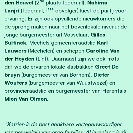
de
den Heuvel
(2
plaats federaal),
Nahima
ste
Lanjri
(federaal, 1
opvolger) kiest de partij voor
ervaring. Er zijn ook opvallende nieuwkomers die
de sprong maken naar het bovenlokale niveau: de
jonge burgemeester uit Vosselaar,
Gilles
Bultinck
, Mechels gemeenteraadslid
Karl
Lauwers
(Mechelen) en schepen
Caroline Van
der Heyden
(Lint). Daarnaast zijn we ook trots
dat we de ervaren lokale klasbakken
Greet De
bruyn
(burgemeester van Bornem),
Dieter
Wouters
(burgemeester van Wuustwezel) en
provincieraadslid en burgemeester van Herentals
Mien Van Olmen
.
“Katrien is de best denkbare vertegenwoordiger
van het welzijn van onze families. Al jarenlang is zij