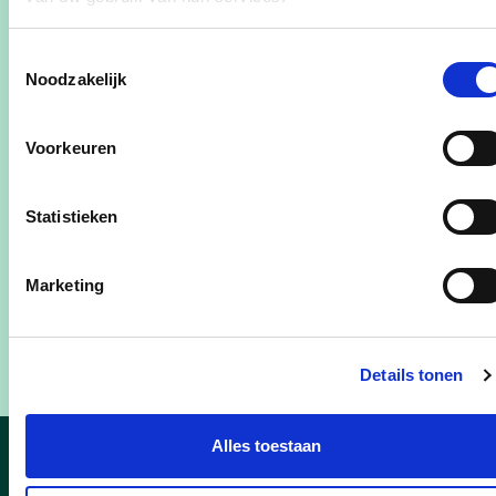
Federaal Parlement
Toestemmingsselectie
Noodzakelijk
Annelies Verlinden (Schoten, 45)
Voorkeuren
Koen Van den Heuvel (Puurs-Sint-Amands, 59
Statistieken
ste
1
opvolger Nahima Lanjri (Antwerpen, 55)
Marketing
de
2
opvolger Karl Lauwers (Mechelen, 34)
Details tonen
Alles toestaan
Nieuws