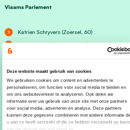
Vlaams Parlement
Katrien Schryvers (Zoersel, 60)
Gilles Bultinck (Vosselaar, 34)
Mien Van Olmen (Herentals, 50)
Greet De Bruyn (Bornem, 55)
Deze website maakt gebruik van cookies
We gebruiken cookies om content en advertenties te
ste
personaliseren, om functies voor social media te bieden en
1
opvolger Dieter Wouters (Wuustwezel, 44)
om ons websiteverkeer te analyseren. Ook delen we
de
2
opvolger Caroline Van der Heyden (Lint, 34)
informatie over uw gebruik van onze site met onze partners
voor social media, adverteren en analyse. Deze partners
kunnen deze gegevens combineren met andere informatie di
u aan ze heeft verstrekt of die ze hebben verzameld op basi
van uw gebruik van hun services.