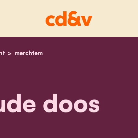
nt
home
uit de oude doos
merchtem
ude doos