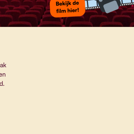
bak
en
d.