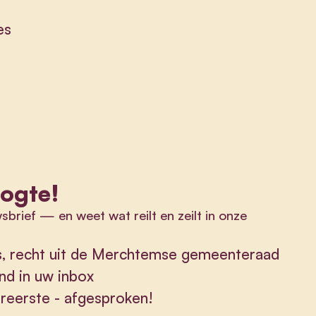
es
oogte!
wsbrief
—
en weet wat reilt en zeilt in onze
ws, recht uit de Merchtemse gemeenteraad
nd in uw inbox
lereerste - afgesproken!