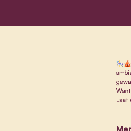
🎠🎪
ambia
gewaa
Want
Laat 
Mer