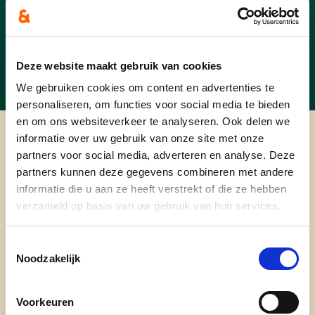
Er zijn geen evenementen gepland
in de nabije toekomst.
Deze website maakt gebruik van cookies
We gebruiken cookies om content en advertenties te
personaliseren, om functies voor social media te bieden
en om ons websiteverkeer te analyseren. Ook delen we
informatie over uw gebruik van onze site met onze
cd&v Merchtem
partners voor social media, adverteren en analyse. Deze
partners kunnen deze gegevens combineren met andere
informatie die u aan ze heeft verstrekt of die ze hebben
verzameld op basis van uw gebruik van hun services.
Blijf op de hoogte!
Toestemmingsselectie
Noodzakelijk
Schrijf u in op onze nieuwsbrief
—
en weet wat reilt en
zeilt in onze mooie gemeente.
Voorkeuren
het laatste nieuws, recht uit de Merchtemse