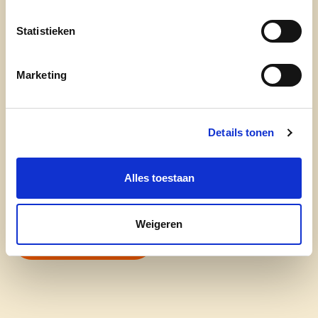
gemeenteraad
Statistieken
één keer per maand in uw inbox
u weet het als allereerste - afgesproken!
Marketing
E-mailadres
Details tonen
Postcode
Alles toestaan
Ja, ik aanvaard de
privacyvoorwaarden
.
Weigeren