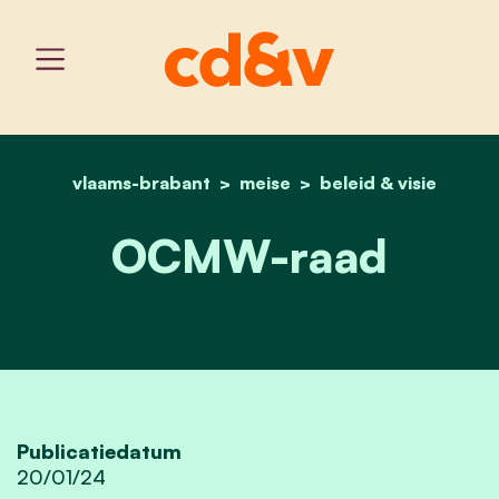
vlaams-brabant
meise
home
ocmw-raad
beleid & visie
OCMW-raad
Publicatiedatum
20/01/24