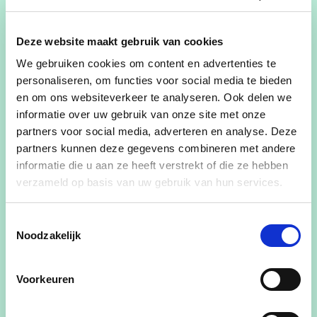
maandag 19 februari
Deze website maakt gebruik van cookies
maandag 18 maart
We gebruiken cookies om content en advertenties te
personaliseren, om functies voor social media te bieden
maandag 15 april
en om ons websiteverkeer te analyseren. Ook delen we
maandag 27 mei
informatie over uw gebruik van onze site met onze
partners voor social media, adverteren en analyse. Deze
maandag 17 juni
partners kunnen deze gegevens combineren met andere
informatie die u aan ze heeft verstrekt of die ze hebben
geen gemeenteraad in juli en augustus
verzameld op basis van uw gebruik van hun services.
maandag 2 september
Toestemmingsselectie
Noodzakelijk
maandag 21 oktober
maandag 18 november
Voorkeuren