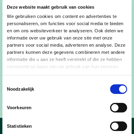
maandag 18 maart
Deze website maakt gebruik van cookies
maandag 15 april
We gebruiken cookies om content en advertenties te
personaliseren, om functies voor social media te bieden
maandag 27 mei
en om ons websiteverkeer te analyseren. Ook delen we
informatie over uw gebruik van onze site met onze
maandag 17 juni
partners voor social media, adverteren en analyse. Deze
partners kunnen deze gegevens combineren met andere
geen gemeenteraad in juli en augustus
informatie die u aan ze heeft verstrekt of die ze hebben
maandag 2 september
verzameld op basis van uw gebruik van hun services.
maandag 21 oktober
Toestemmingsselectie
Noodzakelijk
maandag 18 november
Voorkeuren
Statistieken