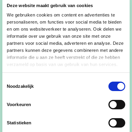
Deze website maakt gebruik van cookies
Meinert is gemeenteraadslid sinds begin 2022.
We gebruiken cookies om content en advertenties te
Hij is het jongste gemeenteraadslid van de cd&v
personaliseren, om functies voor social media te bieden
ploeg.
en om ons websiteverkeer te analyseren. Ook delen we
informatie over uw gebruik van onze site met onze
Meinert werkt als centrumleider voor het
partners voor social media, adverteren en analyse. Deze
Zorgbedrijf Harelbeke.
partners kunnen deze gegevens combineren met andere
Van opleiding Bachelor Sociaal-Cultureel Werk en
informatie die u aan ze heeft verstrekt of die ze hebben
ondertussen werkstudent master Politieke
verzameld op basis van uw gebruik van hun services.
Wetenschappen aan de VUB in Brussel.
Toestemmingsselectie
Voormalig Chiroleider en voorzitter van de
Noodzakelijk
Wervikse Jeugdraad, ervaring in de horeca,..
Voorkeuren
Steeds met beide voeten in de grond van het
Wervikse jeugdleven.
Statistieken
Namens CD&V is Meinert ook bestuurder in