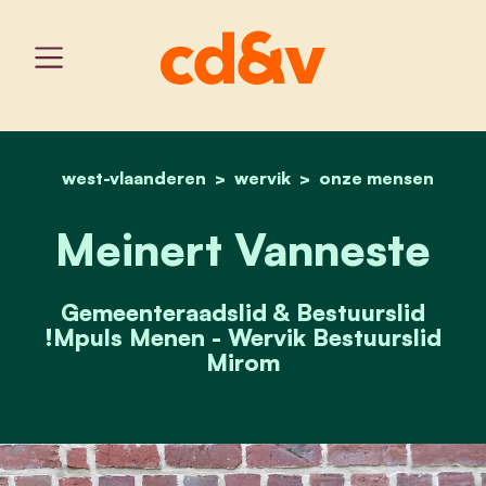
west-vlaanderen
wervik
home
meinert vanneste
onze mensen
Meinert Vanneste
Gemeenteraadslid & Bestuurslid
!Mpuls Menen - Wervik Bestuurslid
Mirom