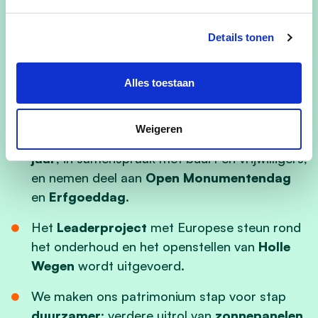
gemeentelijk vastgoed, met ruimte voor
verenigingen en aandacht voor ons erfgoed.
Details tonen
De
heemkundige kring
en
Radio Lorali
Alles toestaan
krijgen een nieuwe huisvesting op de site van
de woonzorgcampus.
Weigeren
We renoveren waar mogelijk
één kapel per
jaar
, in samenspraak met buurt en vrijwilligers,
en nemen deel aan
Open Monumentendag
en
Erfgoeddag
.
Het
Leaderproject
met Europese steun rond
het onderhoud en het openstellen van
Holle
Wegen
wordt uitgevoerd.
We maken ons patrimonium stap voor stap
duurzamer
: verdere uitrol van
zonnepanelen
,