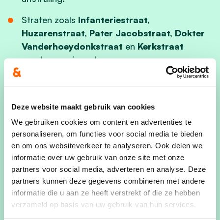
Straten zoals
Infanteriestraat,
Huzarenstraat, Pater Jacobstraat, Dokter
Vanderhoeydonkstraat
en
Kerkstraat
worden vernieuwd.
Het kruispunt
Rekhovenstraat – Dellestraat
wordt heraangelegd om de verkeersveiligheid
merkbaar te verbeteren.
Deze website maakt gebruik van cookies
We gebruiken cookies om content en advertenties te
Binnen het masterplan
Thiewinkel
krijgt ook
personaliseren, om functies voor social media te bieden
de omgeving rond de
Sint-Jansstraat
een
en om ons websiteverkeer te analyseren. Ook delen we
hedendaagse herinrichting.
informatie over uw gebruik van onze site met onze
partners voor social media, adverteren en analyse. Deze
partners kunnen deze gegevens combineren met andere
Mobiliteit: veilig, vlot en
informatie die u aan ze heeft verstrekt of die ze hebben
verzameld op basis van uw gebruik van hun services.
fietsgericht