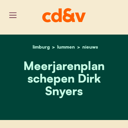
limburg
lummen
home
meerjarenplan schepen d
nieuws
Meerjarenplan
schepen Dirk
Snyers