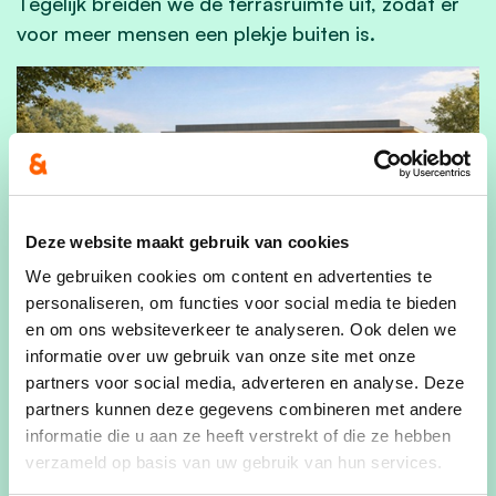
Tegelijk breiden we de terrasruimte uit, zodat er
voor meer mensen een plekje buiten is.
Deze website maakt gebruik van cookies
We gebruiken cookies om content en advertenties te
personaliseren, om functies voor social media te bieden
en om ons websiteverkeer te analyseren. Ook delen we
informatie over uw gebruik van onze site met onze
partners voor social media, adverteren en analyse. Deze
Een nieuw park met picknickplaatsen
partners kunnen deze gegevens combineren met andere
informatie die u aan ze heeft verstrekt of die ze hebben
In de huidige site ontbreekt het aan groen. Met
verzameld op basis van uw gebruik van hun services.
een park erbij creëren we een nieuwe groene long