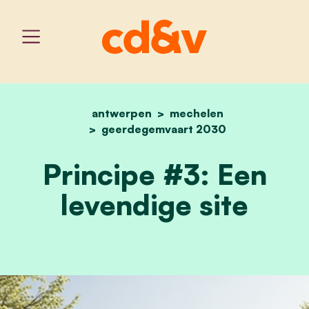
antwerpen
home
mechelen
principe #3: een levendig
geerdegemvaart 2030
Principe #3: Een
levendige site