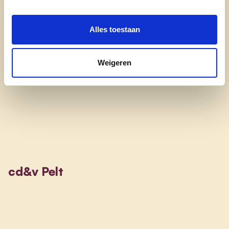
sterke ploeg Pelt nog beter maken door te
verbinden en grenzen te verleggen zodat
iedereen, van jong tot oud, kan scoren."
Alles toestaan
Weigeren
cd&v Pelt