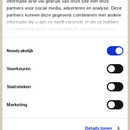
informatie over uw gebruik van onze site met onze
Peltanusstraat 21
partners voor social media, adverteren en analyse. Deze
Gehuwd met Mieke Van Moll, papa van 3
partners kunnen deze gegevens combineren met andere
informatie die u aan ze heeft verstrekt of die ze hebben
kinderen, trotse opa van 5 kleinkinderen
verzameld op basis van uw gebruik van hun services.
Voormalig directeur Technisch Instituut
Overpelt (TIO)
Toestemmingsselectie
Actief lid van diverse verenigingen
Noodzakelijk
Geniet van koken, reizen, wandelen, fietsen
en (denk-)sporten
Voorkeuren
Nóg meer over Marc:
Statistieken
"Na een carrière in het onderwijs wil ik mijn
ervaring graag inzetten voor onze Pelter
samenleving waar iedereen zich betrokken voelt en
Marketing
kansen krijgt."
"Onderwijs is een teamsport. Ik wil met een
Details tonen