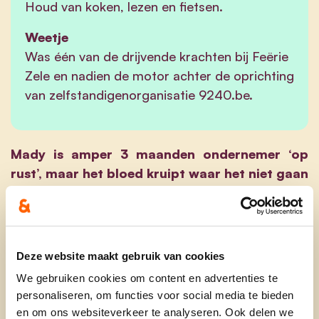
Houd van koken, lezen en fietsen.
Weetje
Was één van de drijvende krachten bij Feërie
Zele en nadien de motor achter de oprichting
van zelfstandigenorganisatie 9240.be.
Mady is amper 3 maanden ondernemer ‘op
rust’, maar het bloed kruipt waar het niet gaan
kan. Als ze spreekt, gaat het vaak over de
uitdagingen waar lokale ondernemers voor
staan. Steeds nieuwe trends, online-verkoop,
nieuwe klantenprofielen, de nood aan een
Deze website maakt gebruik van cookies
sterk ondernemersnetwerk en samenwerking
We gebruiken cookies om content en advertenties te
… Maar er is meer. Veel meer.
personaliseren, om functies voor social media te bieden
en om ons websiteverkeer te analyseren. Ook delen we
4 jaar geleden startte Mady als vrijwilliger bij