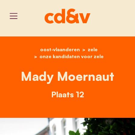
oost-vlaanderen
home
mady moernaut
zele
onze kandidaten voor zele
Mady Moernaut
Plaats 12