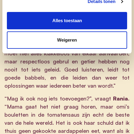
Details tonen
herken haar in de aanpak en gedrevenheid van
cd&v.”
Alles toestaan
Jenny
beaamt dat: “Voor Mady is samenwerking
essentieel, in de buurt, als ondernemer, in een
Weigeren
vereniging of tussen verschillende culturen. Je
moet niet alles klakkeloos van elkaar aanvaarden,
maar respectloos gebrul en getier hebben nog
nooit tot iets geleid. Goed luisteren, leidt tot
goede babbels, en die leiden dan weer tot
oplossingen waar iedereen beter van wordt.”
“Mag ik ook nog iets toevoegen?”, vraagt
Rania
.
“Mama gaat het niet graag horen, maar omi’s
bouletten in de tomatensaus zijn echt de beste
van de hele wereld. Het is ook haar schuld dat ik
thuis geen gekookte aardappelen eet, want als ik