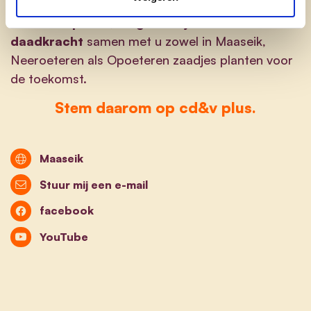
pakken in een open sfeer. Met diezelfde aanpak
w
il ik met passie, langetermijnvisie en
daadkracht
samen met u zowel in Maaseik,
Neeroeteren als Opoeteren zaadjes planten voor
de toekomst.
Stem daarom op cd&v plus.
Maaseik
Stuur mij een e-mail
facebook
YouTube