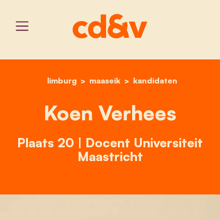
limburg
maaseik
home
koen verhees
kandidaten
Koen Verhees
Plaats 20 | Docent Universiteit
Maastricht