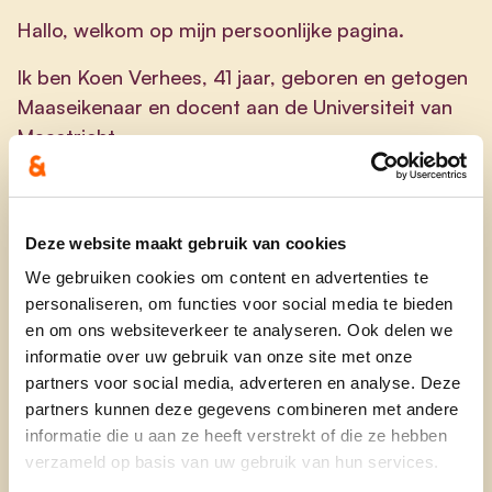
Hallo, welkom op mijn persoonlijke pagina.
Ik ben Koen Verhees, 41 jaar, geboren en getogen
Maaseikenaar en docent aan de Universiteit van
Maastricht.
Al van kinds af aan ben ik gefascineerd door alles
wat met geschiedenis en erfgoed te maken heeft.
Om die reden kocht ik een van oudste panden van
Deze website maakt gebruik van cookies
de binnenstad van Maaseik, namelijk huis De Drie
We gebruiken cookies om content en advertenties te
Marieën gebouwd in 1631. Sinds 2017 ben ik bezig
personaliseren, om functies voor social media te bieden
met een grondige renovatie van dit monument. Zo
en om ons websiteverkeer te analyseren. Ook delen we
informatie over uw gebruik van onze site met onze
legde ik o.a. een historische stadstuin aan die op
partners voor social media, adverteren en analyse. Deze
regelmatige basis wordt opengesteld voor het
partners kunnen deze gegevens combineren met andere
publiek.
Als geen ander weet ik hoe belangrijk
informatie die u aan ze heeft verstrekt of die ze hebben
cultuur en erfgoed zijn voor onze stad.
verzameld op basis van uw gebruik van hun services.